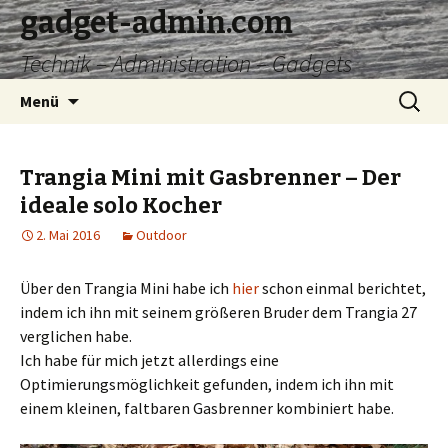
gadget-admin.com
Technik – Administration – Gadgets
Zum
Suchen
Menü
Inhalt
nach:
springen
Trangia Mini mit Gasbrenner – Der
ideale solo Kocher
2. Mai 2016
Outdoor
Über den Trangia Mini habe ich
hier
schon einmal berichtet,
indem ich ihn mit seinem größeren Bruder dem Trangia 27
verglichen habe.
Ich habe für mich jetzt allerdings eine
Optimierungsmöglichkeit gefunden, indem ich ihn mit
einem kleinen, faltbaren Gasbrenner kombiniert habe.