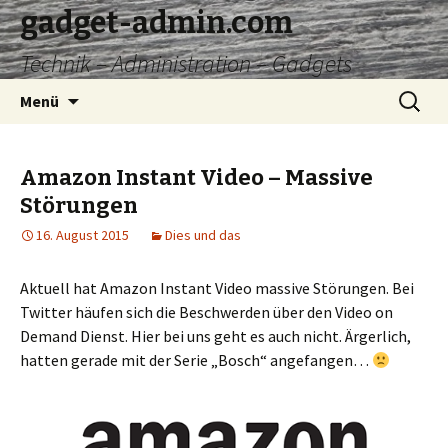
gadget-admin.com
Technik – Administration – Gadgets
Zum
Suchen
Menü
Inhalt
nach:
springen
Amazon Instant Video – Massive
Störungen
16. August 2015
Dies und das
Aktuell hat Amazon Instant Video massive Störungen. Bei
Twitter häufen sich die Beschwerden über den Video on
Demand Dienst. Hier bei uns geht es auch nicht. Ärgerlich,
hatten gerade mit der Serie „Bosch“ angefangen…